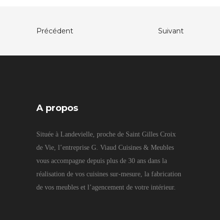
Précédent
Suivant
A propos
Située à Landevielle, proche de Saint Gilles Croix
de Vie, l’entreprise G. Viaud Cuisines & Meubles
vous accompagne depuis plus de 30 ans dans la
réalisation de vos cuisines sur-mesure, la fabrication
de vos meubles et l’agencement de votre intérieur.