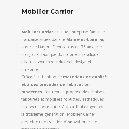
Mobilier Carrier
Mobilier
Carrier
est
une
entreprise
familiale
française
située
dans
le
Maine-
et-
Loire
,
au
cœur
de
l’Anjou.
Depuis
plus
de
75
ans,
elle
conçoit
et
fabrique
du
mobilier
métallique
alliant
savoir-
faire
industriel,
design
et
durabilité.
Grâce
à
l’utilisation
de
matériaux
de
qualité
et
à
des
procédés
de
fabrication
modernes
,
l’entreprise
propose
des
chaises,
tabourets
et
mobiliers
robustes,
esthétiques
et
conçus
pour
durer.
Aujourd’hui
dirigée
par
la
troisième
génération,
Mobilier
Carrier
perpétue
une
tradition
d’innovation
et
de