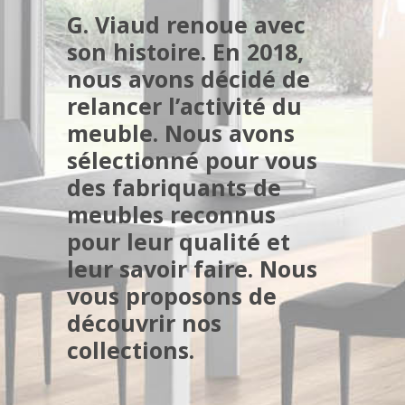
G. Viaud
renoue avec
son histoire. En 2018,
nous avons décidé de
relancer l’activité du
meuble. Nous avons
sélectionné pour vous
des
fabriquants de
meubles reconnus
pour leur qualité et
leur savoir faire.
Nous
vous proposons de
découvrir nos
collections.