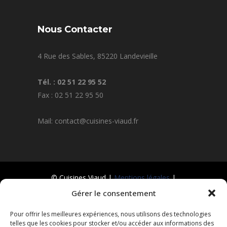
Nous Contacter
4 Rue des Sables, 85220 Landevieille
Tél. : 02 51 22 95 52
Fax : 02 51 22 95 50
Mail: contact@cuisines-viaud.fr
© Cuisines Viaud |
Mentions légales
|
Politique de confidentialité
| Réalisation
Gérer le consentement
Radius Design
Pour offrir les meilleures expériences, nous utilisons des technologies
telles que les cookies pour stocker et/ou accéder aux informations des