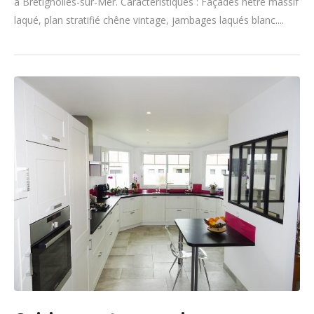
à Brétignolles-sur-Mer. Caractéristiques : Façades hêtre massif
laqué, plan stratifié chêne vintage, jambages laqués blanc....