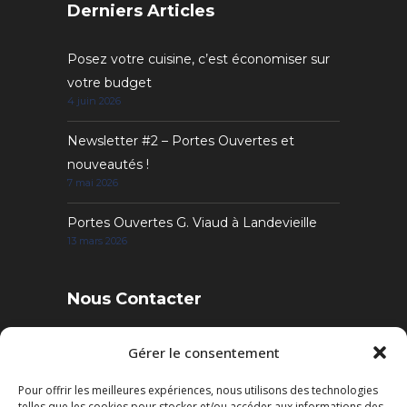
Derniers Articles
Posez votre cuisine, c’est économiser sur
votre budget
4 juin 2026
Newsletter #2 – Portes Ouvertes et
nouveautés !
7 mai 2026
Portes Ouvertes G. Viaud à Landevieille
13 mars 2026
Nous Contacter
4 Rue des Sables, 85220 Landevieille
Gérer le consentement
Pour offrir les meilleures expériences, nous utilisons des technologies
Tél. : 02 51 22 95 52
telles que les cookies pour stocker et/ou accéder aux informations des