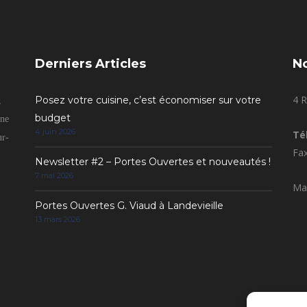
Derniers Articles
N
4 R
Posez votre cuisine, c’est économiser sur votre
,
budget
gne
4 juin 2026
Tél
ur-
Fax
Newsletter #2 – Portes Ouvertes et nouveautés !
7 mai 2026
Mai
Portes Ouvertes G. Viaud à Landevieille
13 mars 2026