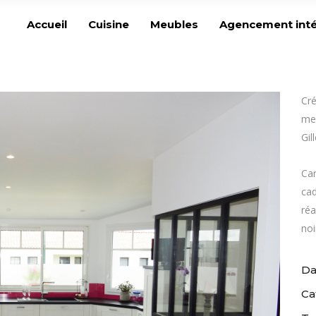
Accueil
Cuisine
Meubles
Agencement inté
Cré
mes
Gil
Car
cad
réa
noi
Da
Ca