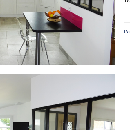
Ta
Pa