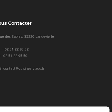
ous Contacter
ue des Sables, 85220 Landevieille
. : 02 51 22 95 52
 : 02 51 22 95 50
l: contact@cuisines-viaud.fr