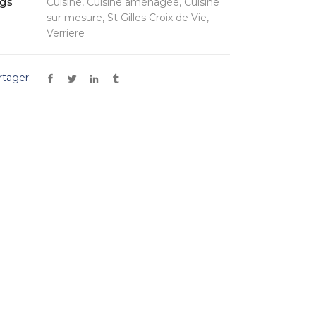
gs
Cuisine, Cuisine aménagée, Cuisine
sur mesure, St Gilles Croix de Vie,
Verriere
rtager: