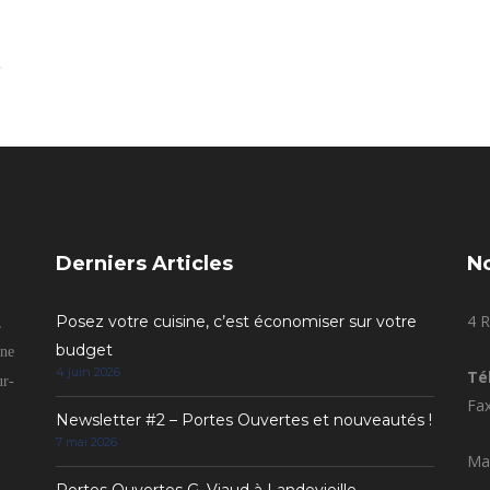
Derniers Articles
N
4 R
Posez votre cuisine, c’est économiser sur votre
,
budget
gne
4 juin 2026
Tél
ur-
Fax
Newsletter #2 – Portes Ouvertes et nouveautés !
7 mai 2026
Mai