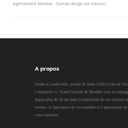
Agencement intérieur - Bureau design sur-mesure....
A propos
Située à Landevielle, proche de Saint Gilles Croix de Vie
l’entreprise G. Viaud Cuisines & Meubles vous accompa
depuis plus de 30 ans dans la réalisation de vos cuisines s
mesure, la fabrication de vos meubles et l’agencement de
votre intérieur.