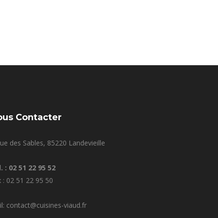
ous Contacter
ue des Sables, 85220 Landevieille
. : 02 51 22 95 52
 : 02 51 22 95 50
l: contact@cuisines-viaud.fr