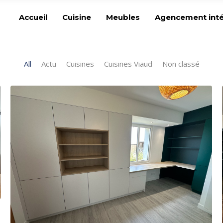
Accueil
Cuisine
Meubles
Agencement inté
All
Actu
Cuisines
Cuisines Viaud
Non classé