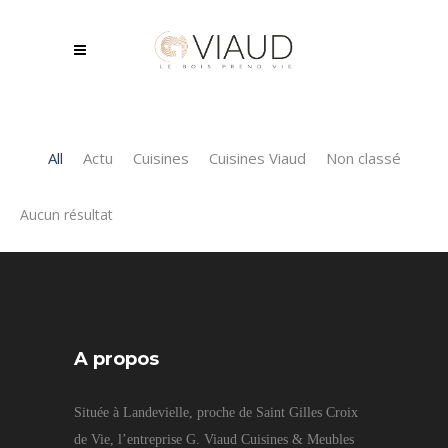
All
Actu
Cuisines
Cuisines Viaud
Non classé
Aucun résultat
A propos
Située à Landevielle, proche de Saint Gilles Croix
de Vie, l’entreprise G. Viaud Cuisines & Meubles