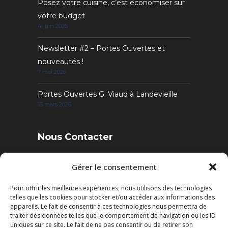
Posez votre cuisine, c’est économiser sur
votre budget
4 juin 2026
Newsletter #2 – Portes Ouvertes et
nouveautés !
7 mai 2026
Portes Ouvertes G. Viaud à Landevieille
13 mars 2026
Nous Contacter
4 Rue des Sables, 85220 Landevieille
Gérer le consentement
Pour offrir les meilleures expériences, nous utilisons des technologies
Tél. : 02 51 22 95 52
telles que les cookies pour stocker et/ou accéder aux informations des
Fax : 02 51 22 95 50
appareils. Le fait de consentir à ces technologies nous permettra de
traiter des données telles que le comportement de navigation ou les ID
uniques sur ce site. Le fait de ne pas consentir ou de retirer son