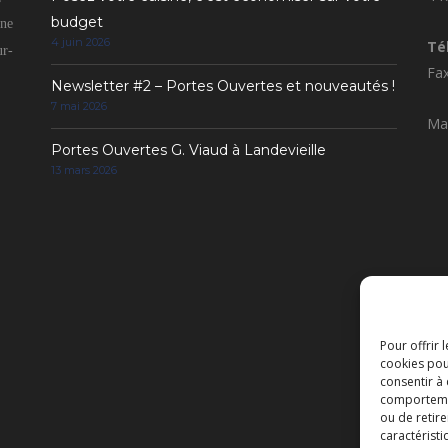
budget
gne
4 juin 2026
Tél
ur-
Fax
Newsletter #2 – Portes Ouvertes et nouveautés !
7 mai 2026
Mai
Portes Ouvertes G. Viaud à Landevieille
13 mars 2026
Pour offrir 
cookies pou
consentir à
comportement
ou de retire
caractéristi