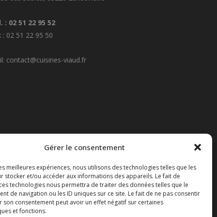
. : 02 51 22 95 52
 : 02 51 22 95 50
l: contact@cuisines-viaud.fr
Gérer le consentement
les meilleures expériences, nous utilisons des technologies telles que les
r stocker et/ou accéder aux informations des appareils. Le fait de
 ces technologies nous permettra de traiter des données telles que le
 de navigation ou les ID uniques sur ce site. Le fait de ne pas consentir
r son consentement peut avoir un effet négatif sur certaines
ques et fonctions.