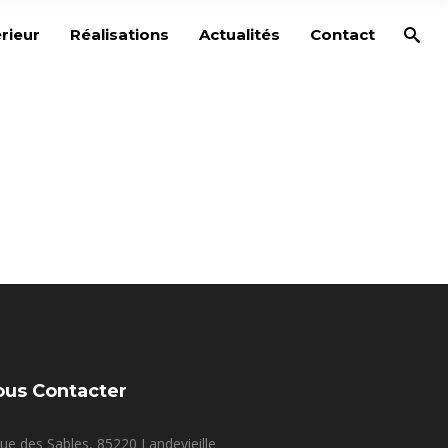
rieur
Réalisations
Actualités
Contact
ous Contacter
ue des Sables, 85220 Landevieille