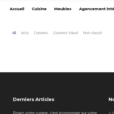
Accueil
Cuisine
Meubles
Agencement inté
All
Actu
Cuisines
Cuisines Viaud
Non classé
Derniers Articles
N
4 R
Posez votre cuisine, c’est économiser sur votre
,