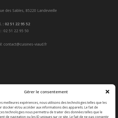
ue des Sables, 85220 Landevieille
. : 02 51 22 95 52
 : 02 51 22 95 50
l: contact@cuisines-viaud.fr
Gérer le consentement
les meilleures expériences, nous utilisons des technologies telles que les
r stocker et/ou accéder aux informations des appareils. Le fait de
 ces technologies nous permettra de traiter des données telles que le
 de navigation ou les ID uniques sur ce site. Le fait de ne pas consentir