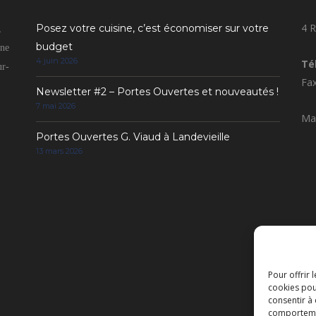
4 R
Posez votre cuisine, c’est économiser sur votre
,
budget
gne
4 juin 2026
Tél
ur-
Fax
Newsletter #2 – Portes Ouvertes et nouveautés !
7 mai 2026
Mai
Portes Ouvertes G. Viaud à Landevieille
13 mars 2026
Pour offrir 
cookies pou
consentir à
comportement