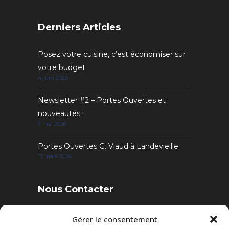
Derniers Articles
Posez votre cuisine, c’est économiser sur
votre budget
4 juin 2026
Newsletter #2 – Portes Ouvertes et
nouveautés !
7 mai 2026
Portes Ouvertes G. Viaud à Landevieille
13 mars 2026
Nous Contacter
4 Rue des Sables, 85220 Landevieille
Gérer le consentement