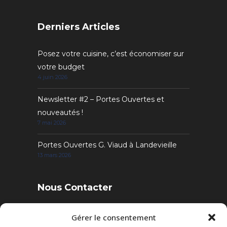
Derniers Articles
Posez votre cuisine, c’est économiser sur
votre budget
4 juin 2026
Newsletter #2 – Portes Ouvertes et
nouveautés !
7 mai 2026
Portes Ouvertes G. Viaud à Landevieille
13 mars 2026
Nous Contacter
4 Rue des Sables, 85220 Landevieille
Gérer le consentement