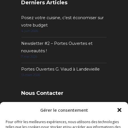
Derniers Articles
Posez votre cuisine, c’est économiser sur
votre budget
4 juin 2026
Newsletter #2 – Portes Ouvertes et
nouveautés !
7 mai 2026
Portes Ouvertes G. Viaud à Landevieille
13 mars 2026
Nous Contacter
4 Rue des Sables, 85220 Landevieille
Gérer le consentement
Pour offrir les meilleures expériences, nous utilisons des technologies
Tél. : 02 51 22 95 52
telles que les cookies pour stocker et/ou accéder aux informations des