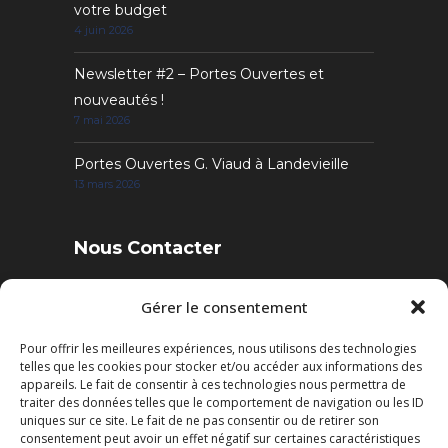
votre budget
4 juin 2026
Newsletter #2 – Portes Ouvertes et
nouveautés !
7 mai 2026
Portes Ouvertes G. Viaud à Landevieille
13 mars 2026
Nous Contacter
4 Rue des Sables, 85220 Landevieille
Gérer le consentement
Pour offrir les meilleures expériences, nous utilisons des technologies
Tél. : 02 51 22 95 52
telles que les cookies pour stocker et/ou accéder aux informations des
Fax : 02 51 22 95 50
appareils. Le fait de consentir à ces technologies nous permettra de
traiter des données telles que le comportement de navigation ou les ID
uniques sur ce site. Le fait de ne pas consentir ou de retirer son
Mail: contact@cuisines-viaud.fr
consentement peut avoir un effet négatif sur certaines caractéristiques