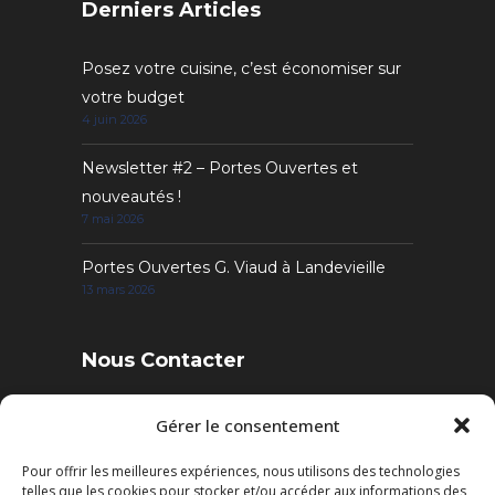
Derniers Articles
Posez votre cuisine, c’est économiser sur
votre budget
4 juin 2026
Newsletter #2 – Portes Ouvertes et
nouveautés !
7 mai 2026
Portes Ouvertes G. Viaud à Landevieille
13 mars 2026
Nous Contacter
4 Rue des Sables, 85220 Landevieille
Gérer le consentement
Pour offrir les meilleures expériences, nous utilisons des technologies
Tél. : 02 51 22 95 52
telles que les cookies pour stocker et/ou accéder aux informations des