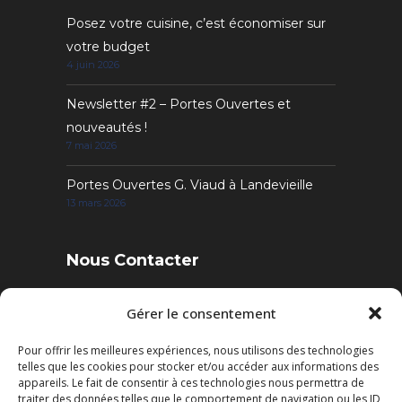
Posez votre cuisine, c’est économiser sur
votre budget
4 juin 2026
Newsletter #2 – Portes Ouvertes et
nouveautés !
7 mai 2026
Portes Ouvertes G. Viaud à Landevieille
13 mars 2026
Nous Contacter
4 Rue des Sables, 85220 Landevieille
Gérer le consentement
Pour offrir les meilleures expériences, nous utilisons des technologies
Tél. : 02 51 22 95 52
telles que les cookies pour stocker et/ou accéder aux informations des
Fax : 02 51 22 95 50
appareils. Le fait de consentir à ces technologies nous permettra de
traiter des données telles que le comportement de navigation ou les ID