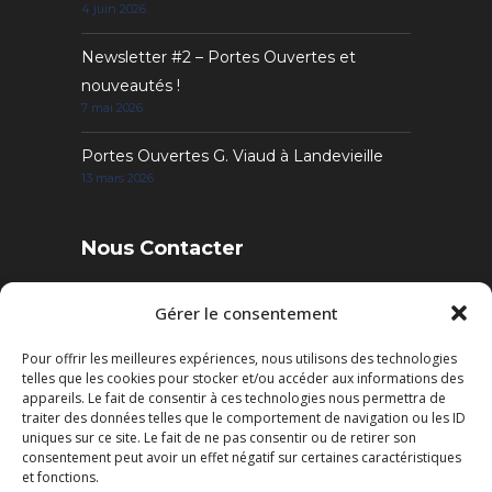
4 juin 2026
Newsletter #2 – Portes Ouvertes et
nouveautés !
7 mai 2026
Portes Ouvertes G. Viaud à Landevieille
13 mars 2026
Nous Contacter
4 Rue des Sables, 85220 Landevieille
Gérer le consentement
Pour offrir les meilleures expériences, nous utilisons des technologies
Tél. : 02 51 22 95 52
telles que les cookies pour stocker et/ou accéder aux informations des
Fax : 02 51 22 95 50
appareils. Le fait de consentir à ces technologies nous permettra de
traiter des données telles que le comportement de navigation ou les ID
uniques sur ce site. Le fait de ne pas consentir ou de retirer son
Mail: contact@cuisines-viaud.fr
consentement peut avoir un effet négatif sur certaines caractéristiques
et fonctions.