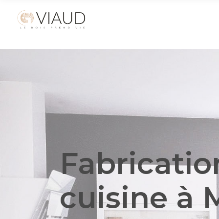
Fabricatio
cuisine
à M