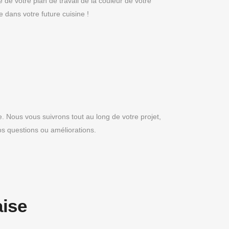
e de votre plan de travail de la couleur de votre
dans votre future cuisine !
ne. Nous vous suivrons tout au long de votre projet,
os questions ou améliorations.
aise