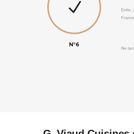
Enfin,
France
N°6
Ne tar
G. Viaud Cuisines 