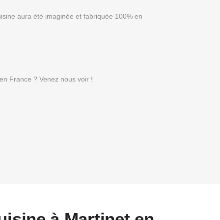
uisine aura été imaginée et fabriquée 100% en
r en France ? Venez nous voir !
uisine à Martinet en