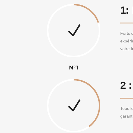
1:
Forts 
expéri
votre f
N°1
2 
Tous le
garant