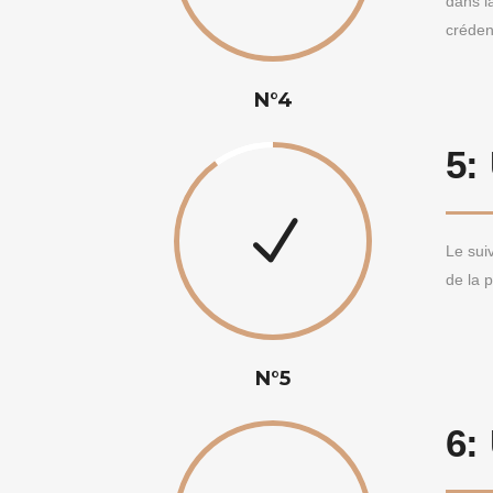
dans la
créden
N°4
5:
Le suiv
de la 
N°5
6: