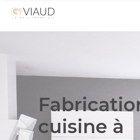
Fabricatio
cuisine
à