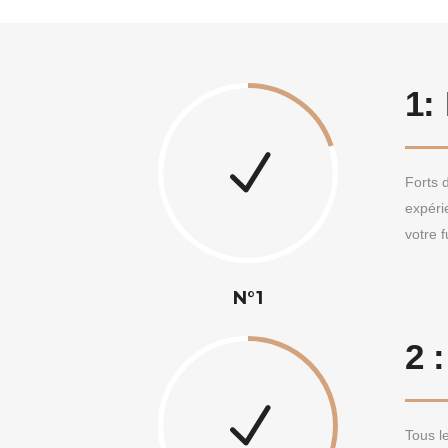
1:
Forts 
expéri
votre f
N°1
2 
Tous le