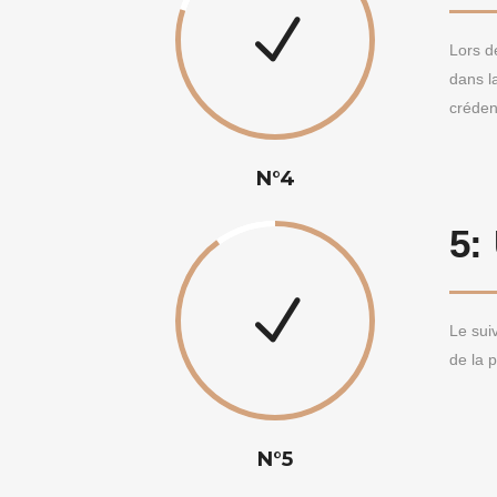
Lors d
dans la
créden
N°4
5:
Le suiv
de la 
N°5