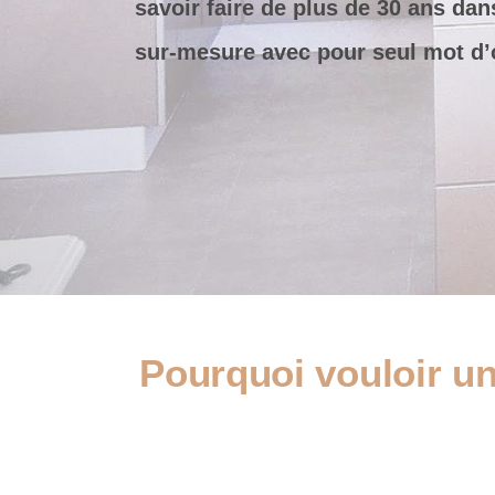
savoir faire de plus de 30 ans dan
sur-mesure avec pour seul mot d’or
Pourquoi vouloir une