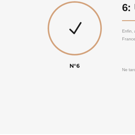
6:
Enfin,
France
N°6
Ne tar