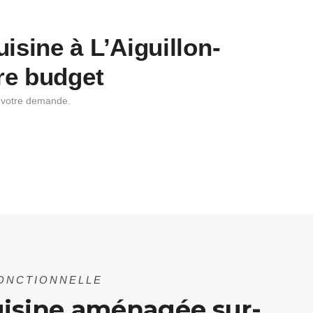
isine à L’Aiguillon-
re budget
à votre demande.
FONCTIONNELLE
uisine aménagée sur-