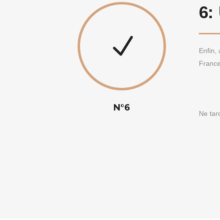
6:
Enfin,
France
N°6
Ne tar