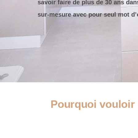
savoir faire de plus de 30 ans dan
sur-mesure avec pour seul mot d’or
Pourquoi vouloir 