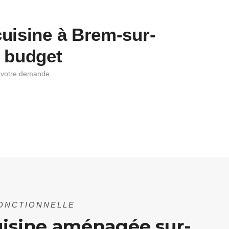
cuisine à Brem-sur-
e budget
à votre demande.
FONCTIONNELLE
uisine aménagée sur-