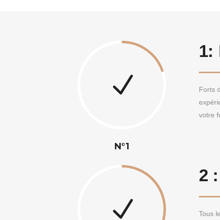
1:
Forts 
expéri
votre f
N°1
2 
Tous le