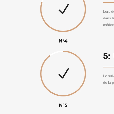
Lors d
dans la
créden
N°4
5:
Le suiv
de la 
N°5