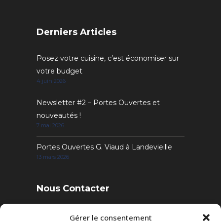
Derniers Articles
Posez votre cuisine, c’est économiser sur
votre budget
4 juin 2026
Newsletter #2 – Portes Ouvertes et
nouveautés !
7 mai 2026
Portes Ouvertes G. Viaud à Landevieille
13 mars 2026
Nous Contacter
4 Rue des Sables, 85220 Landevieille
Gérer le consentement