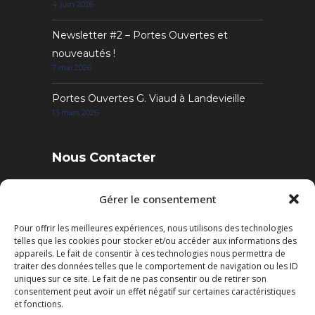
4 juin 2026
Newsletter #2 – Portes Ouvertes et
nouveautés !
7 mai 2026
Portes Ouvertes G. Viaud à Landevieille
13 mars 2026
Nous Contacter
4 Rue des Sables, 85220 Landevieille
Gérer le consentement
Pour offrir les meilleures expériences, nous utilisons des technologies
Tél. : 02 51 22 95 52
telles que les cookies pour stocker et/ou accéder aux informations des
Fax : 02 51 22 95 50
appareils. Le fait de consentir à ces technologies nous permettra de
traiter des données telles que le comportement de navigation ou les ID
uniques sur ce site. Le fait de ne pas consentir ou de retirer son
Mail: contact@cuisines-viaud.fr
consentement peut avoir un effet négatif sur certaines caractéristiques
et fonctions.