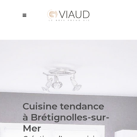
Cuisine tendance
à Brétignolles-sur-
Mer