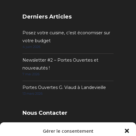
Derniers Articles
Posez votre cuisine, c’est économiser sur
votre budget
4 juin 2026
Newsletter #2 – Portes Ouvertes et
nouveautés !
7 mai 2026
Portes Ouvertes G. Viaud à Landevieille
13 mars 2026
Nous Contacter
4 Rue des Sables, 85220 Landevieille
Gérer le consentement