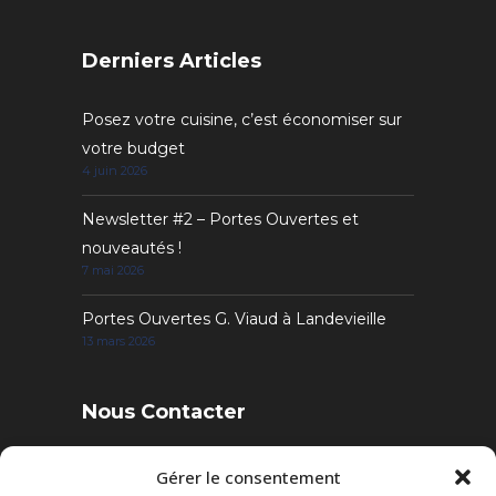
Derniers Articles
Posez votre cuisine, c’est économiser sur
votre budget
4 juin 2026
Newsletter #2 – Portes Ouvertes et
nouveautés !
7 mai 2026
Portes Ouvertes G. Viaud à Landevieille
13 mars 2026
Nous Contacter
4 Rue des Sables, 85220 Landevieille
Gérer le consentement