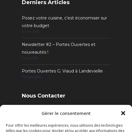
Derniers Articles
Posez votre cuisine, c’est économiser sur
votre budget
4 juin 2026
Newsletter #2 – Portes Ouvertes et
nouveautés !
7 mai 2026
Portes Ouvertes G. Viaud à Landevieille
13 mars 2026
Nous Contacter
4 Rue des Sables, 85220 Landevieille
Gérer le consentement
Pour offrir les meilleures expériences, nous utilisons des technologies
Tél. : 02 51 22 95 52
telles que les cookies pour stocker et/ou accéder aux informations des