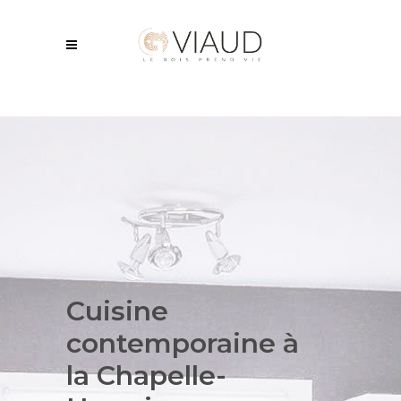
Cuisine
contemporaine
à
la Chapelle-