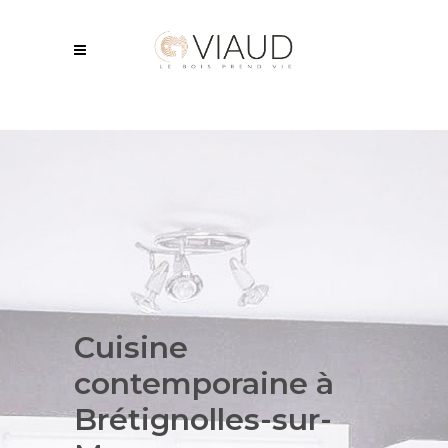
Cuisine
contemporaine
à
Brétignolles-sur-