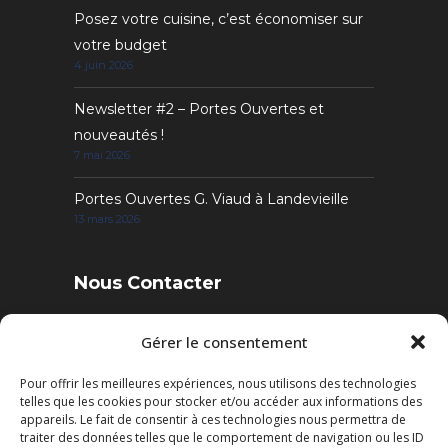
Posez votre cuisine, c’est économiser sur
votre budget
4 juin 2026
Newsletter #2 – Portes Ouvertes et
nouveautés !
7 mai 2026
Portes Ouvertes G. Viaud à Landevieille
13 mars 2026
Nous Contacter
4 Rue des Sables, 85220 Landevieille
Gérer le consentement
Pour offrir les meilleures expériences, nous utilisons des technologies
Tél. : 02 51 22 95 52
telles que les cookies pour stocker et/ou accéder aux informations des
Fax : 02 51 22 95 50
appareils. Le fait de consentir à ces technologies nous permettra de
traiter des données telles que le comportement de navigation ou les ID