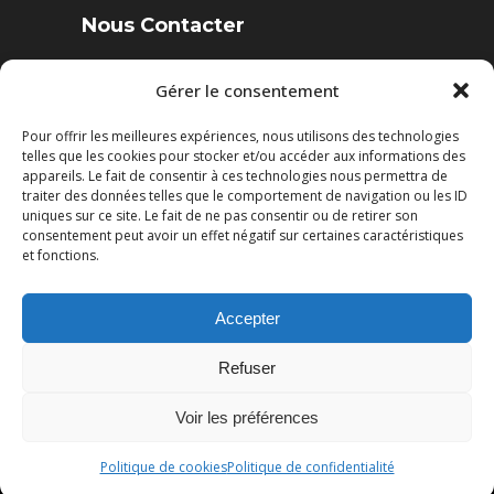
Nous Contacter
4 Rue des Sables, 85220 Landevieille
Gérer le consentement
Pour offrir les meilleures expériences, nous utilisons des technologies
Tél. : 02 51 22 95 52
telles que les cookies pour stocker et/ou accéder aux informations des
Fax : 02 51 22 95 50
appareils. Le fait de consentir à ces technologies nous permettra de
traiter des données telles que le comportement de navigation ou les ID
uniques sur ce site. Le fait de ne pas consentir ou de retirer son
Mail: contact@cuisines-viaud.fr
consentement peut avoir un effet négatif sur certaines caractéristiques
et fonctions.
Accepter
© Cuisines Viaud |
Mentions légales
|
Refuser
Politique de confidentialité
| Réalisation
Radius Design
Voir les préférences
Politique de cookies
Politique de confidentialité