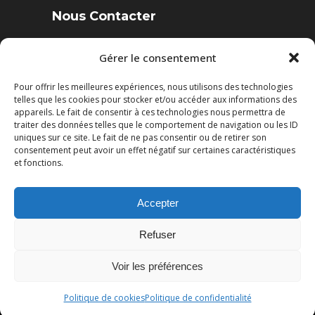
Nous Contacter
4 Rue des Sables, 85220 Landevieille
Gérer le consentement
Pour offrir les meilleures expériences, nous utilisons des technologies
Tél. : 02 51 22 95 52
telles que les cookies pour stocker et/ou accéder aux informations des
Fax : 02 51 22 95 50
appareils. Le fait de consentir à ces technologies nous permettra de
traiter des données telles que le comportement de navigation ou les ID
uniques sur ce site. Le fait de ne pas consentir ou de retirer son
Mail: contact@cuisines-viaud.fr
consentement peut avoir un effet négatif sur certaines caractéristiques
et fonctions.
Accepter
© Cuisines Viaud |
Mentions légales
|
Refuser
Politique de confidentialité
| Réalisation
Radius Design
Voir les préférences
Politique de cookies
Politique de confidentialité