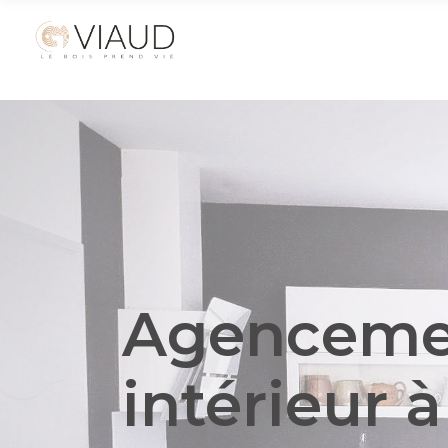
Agenceme
intérieur
à