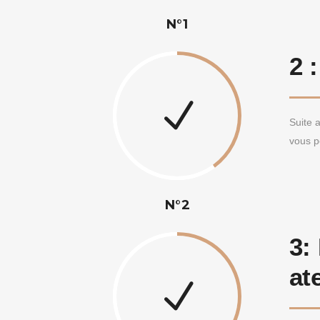
N°1
2 
Suite 
vous p
N°2
3:
at