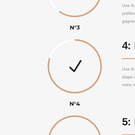
Une fo
préfèr
gagner
N°3
4:
Une fo
étape 
votre 
N°4
5: