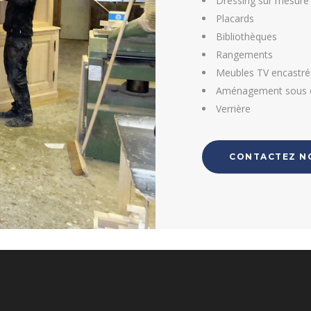
Dressing sur mesure
Placards
Bibliothèques
Rangements
Meubles TV encastré
Aménagement sous e
Verrière
CONTACTEZ N